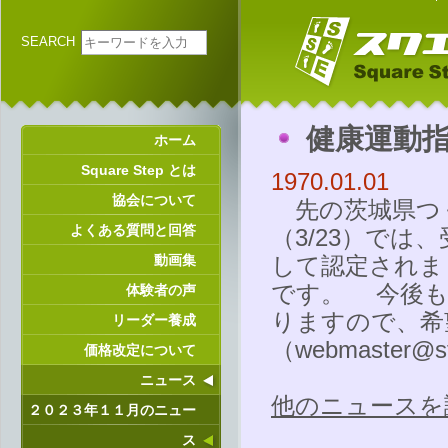
SEARCH
健康運動
ホーム
Square Step とは
1970.01.01
協会について
先の茨城県つ
よくある質問と回答
（3/23）で
動画集
して認定されま
です。 今後も
体験者の声
りますので、希
リーダー養成
（
webmaster@st
価格改定について
ニュース
他のニュースを
２０２３年１１月のニュー
ス