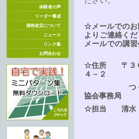
ださい。
体験者の声
リーダー養成
☆メールでのお
価格改定について
よりご連絡くだ
ニュース
メールでの講習
リンク集
お問合わせ
☆住所 〒３０
４－２
つくばイー
協会事務局
☆担当 清水