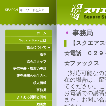
SEARCH
事務局
ホーム
Square Step とは
【スクエアス
協会について
☆電話 ０２９
沿革
協会スタッフ
☆ファックス 
研究発表・講演の実績
（対応可能なの
研究機関の先生方へ
在の場合は、留
求人情報
てください。こ
事務局
お電話での講習
よくある質問と回答
また、お問い合
動画集