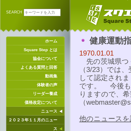
SEARCH
健康運動
ホーム
Square Step とは
1970.01.01
協会について
先の茨城県つ
よくある質問と回答
（3/23）で
動画集
して認定されま
です。 今後も
体験者の声
りますので、希
リーダー養成
（
webmaster@st
価格改定について
ニュース
他のニュースを
２０２３年１１月のニュー
ス