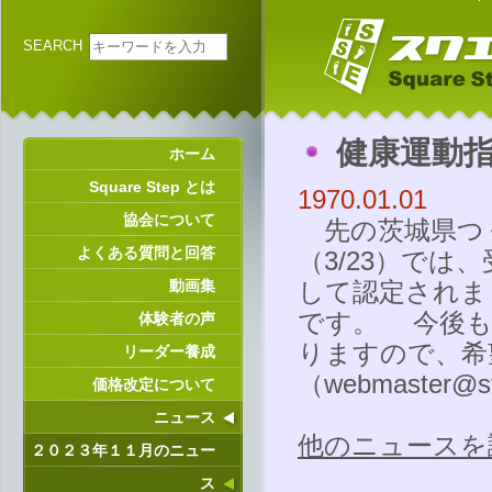
SEARCH
健康運動
ホーム
Square Step とは
1970.01.01
協会について
先の茨城県つ
よくある質問と回答
（3/23）で
動画集
して認定されま
です。 今後も
体験者の声
りますので、希
リーダー養成
（
webmaster@st
価格改定について
ニュース
他のニュースを
２０２３年１１月のニュー
ス