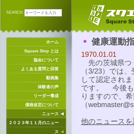
SEARCH
健康運動
ホーム
Square Step とは
1970.01.01
協会について
先の茨城県つ
よくある質問と回答
（3/23）で
動画集
して認定されま
です。 今後も
体験者の声
りますので、希
リーダー養成
（
webmaster@st
価格改定について
ニュース
他のニュースを
２０２３年１１月のニュー
ス