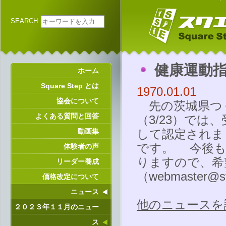
SEARCH
健康運動
ホーム
Square Step とは
1970.01.01
協会について
先の茨城県つ
よくある質問と回答
（3/23）で
動画集
して認定されま
です。 今後も
体験者の声
りますので、希
リーダー養成
（
webmaster@st
価格改定について
ニュース
他のニュースを
２０２３年１１月のニュー
ス